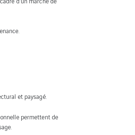
e cadre d’un marché de
tenance.
ctural et paysagé.
ctionnelle permettent de
sage.